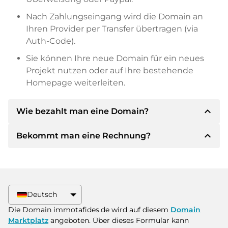
Nach Zahlungseingang wird die Domain an
Ihren Provider per Transfer übertragen (via
Auth-Code).
Sie können Ihre neue Domain für ein neues
Projekt nutzen oder auf Ihre bestehende
Homepage weiterleiten.
expand_less
Wie bezahlt man eine Domain?
expand_less
Bekommt man eine Rechnung?
Nach einer Einigung wird der Inhaber Ihnen die
Details der Zahlung mitteilen. Der Inhaber wird
Ihnen dann die SEPA Bankdetails mitteilen und
Ja, der Verkäufer wird Ihnen eine
auf Wunsch auch Paypal oder weitere
ordnungsgemäße Rechnung senden. Bei
Zahlungsmethoden anbieten.
größeren Kaufpreisen bekommen Sie auf
Deutsch
Wunsch auch einen zusätzlichen Kaufvertrag.
Bitte geben Sie bei der Überweisung immer
Die Domain immotafides.de wird auf diesem
Domain
den Domainnamen und die
Marktplatz
angeboten. Über dieses Formular kann
Rechnungsnummer an.